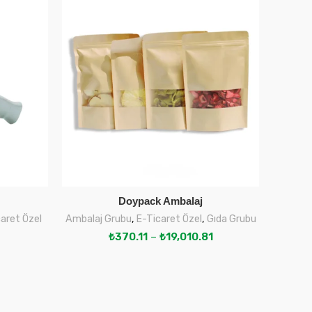
Doypack Ambalaj
SEÇENEKLER
aret Özel
Ambalaj Grubu
,
E-Ticaret Özel
,
Gıda Grubu
G
₺
370.11
–
₺
19,010.81