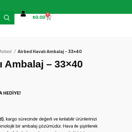
0
₺
0.00
Airbed
Airbed Havalı Ambalaj – 33×40
ı Ambalaj – 33×40
A HEDİYE!
d)
, kargo sürecinde değerli ve kırılabilir ürünlerinizi
lojik bir ambalaj çözümüdür. Hava ile şişirilerek