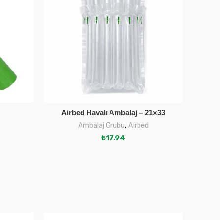
Airbed Havalı Ambalaj – 21×33
Ai
SEPETE EKLE
Ambalaj Grubu
,
Airbed
₺
17.94