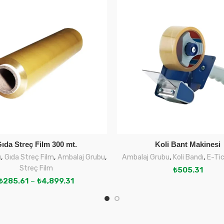
ıda Streç Film 300 mt.
Koli Bant Makinesi
SEÇENEKLER
SEPETE EKLE
u
,
Gıda Streç Film
,
Ambalaj Grubu
,
Ambalaj Grubu
,
Koli Bandı
,
E-Tic
Streç Film
₺
505.31
₺
285.61
–
₺
4,899.31