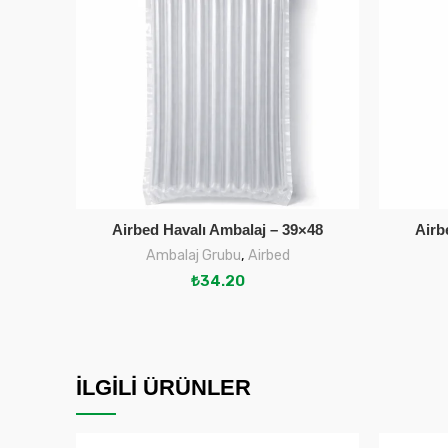
Airbed Havalı Ambalaj – 39×48
Airb
SEPETE EKLE
Ambalaj Grubu
,
Airbed
₺
34.20
İLGILI ÜRÜNLER