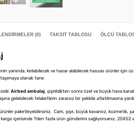
ENDIRMELER (0)
TAKSIT TABLOSU
ÖLÇÜ TABLO
aj
nin yanında; kırılabilecek ve hasar alabilecek hassas ürünler için üst
e taşımaya olanak tanır.
sidir.
Airbed ambalaj
, şişirildikten sonra özel ve büyük hava kana
şına gelebilecek felaketlerin zararsız bir şekilde atlatılmasına yardı
ı ürünler paketleyebilirsiniz. Cam, şişe, büyük kavanoz, kozmetik,
ynı kargo içerisinde 1’den fazla ürün gönderimi sağlıyorsanız, 25X5