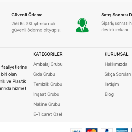
Güvenli Ödeme
Satış Sonrası 
256 Bit SSL şifrelemeli
Sipariş sonrası 
güvenli ödeme altyapısı.
destek imkanı.
KATEGORİLER
KURUMSAL
Ambalaj Grubu
Hakkımızda
faaliyetlerine
 biri olan
Gıda Grubu
Sıkça Sorulan
nik ve Plastik
Temizlik Grubu
İletişim
larında hizmet
İnşaat Grubu
Blog
Makine Grubu
E-Ticaret Özel