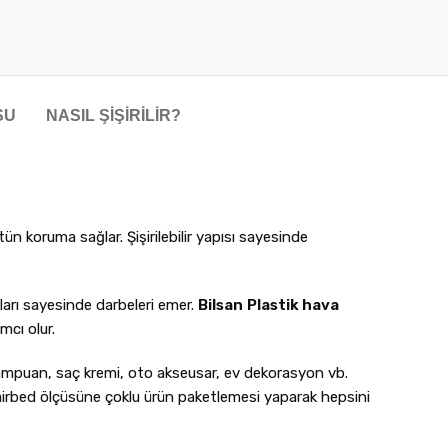
SU
NASIL ŞIŞIRILIR?
ün koruma sağlar. Şişirilebilir yapısı sayesinde
lları sayesinde darbeleri emer.
Bilsan
Plastik hava
mcı olur.
 şampuan, saç kremi, oto akseusar, ev dekorasyon vb.
2 airbed ölçüsüne çoklu ürün paketlemesi yaparak hepsini