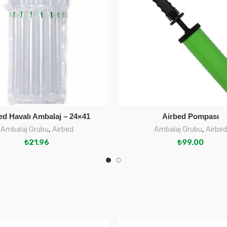
ed Havalı Ambalaj – 24×41
Airbed Pompası
SEPETE EKLE
SEPETE EKLE
Ambalaj Grubu
,
Airbed
Ambalaj Grubu
,
Airbed
₺
21.96
₺
99.00