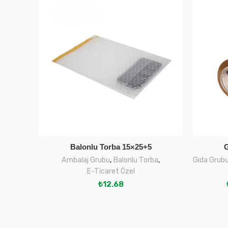
Balonlu Torba 15×25+5
G
SEPETE EKLE
Ambalaj Grubu
,
Balonlu Torba
,
Gıda Grub
E-Ticaret Özel
₺
12.68