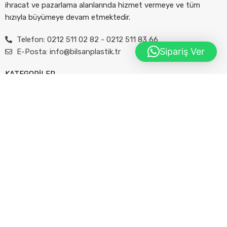
ihracat ve pazarlama alanlarında hizmet vermeye ve tüm
hızıyla büyümeye devam etmektedir.
Telefon: 0212 511 02 82 - 0212 511 83 66
Sipariş Ver
E-Posta: info@bilsanplastik.tr
KATEGORİLER
Ambalaj Grubu
Gıda Grubu
Temizlik Grubu
İnşaat Grubu
Makine Grubu
E-Ticaret Özel
KURUMSAL
Hakkımızda