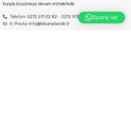
hızıyla büyümeye devam etmektedir.
Telefon: 0212 511 02 82 - 0212 511 83 66
Sipariş Ver
E-Posta: info@bilsanplastik.tr
KATEGORİLER
Ambalaj Grubu
Gıda Grubu
Temizlik Grubu
İnşaat Grubu
Makine Grubu
E-Ticaret Özel
KURUMSAL
Hakkımızda
Sıkça Sorulan Sorular