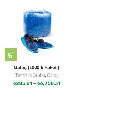
Galoş (1000’li Paket )
Temizlik Grubu
,
Galoş
₺
285.61
–
₺
6,758.31