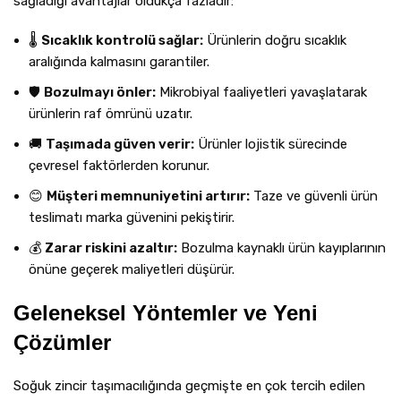
sağladığı avantajlar oldukça fazladır:
🌡️
Sıcaklık kontrolü sağlar:
Ürünlerin doğru sıcaklık
aralığında kalmasını garantiler.
🛡️
Bozulmayı önler:
Mikrobiyal faaliyetleri yavaşlatarak
ürünlerin raf ömrünü uzatır.
🚚
Taşımada güven verir:
Ürünler lojistik sürecinde
çevresel faktörlerden korunur.
😊
Müşteri memnuniyetini artırır:
Taze ve güvenli ürün
teslimatı marka güvenini pekiştirir.
💰
Zarar riskini azaltır:
Bozulma kaynaklı ürün kayıplarının
önüne geçerek maliyetleri düşürür.
Geleneksel Yöntemler ve Yeni
Çözümler
Soğuk zincir taşımacılığında geçmişte en çok tercih edilen