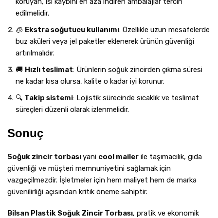
koruyan, ısı kaybını en aza indiren ambalajlar tercih
edilmelidir.
🧊
Ekstra soğutucu kullanımı
: Özellikle uzun mesafelerde
buz aküleri veya jel paketler eklenerek ürünün güvenliği
artırılmalıdır.
🚚
Hızlı teslimat
: Ürünlerin soğuk zincirden çıkma süresi
ne kadar kısa olursa, kalite o kadar iyi korunur.
🔍
Takip sistemi
: Lojistik sürecinde sıcaklık ve teslimat
süreçleri düzenli olarak izlenmelidir.
Sonuç
Soğuk zincir torbası
yani
cool mailer
ile taşımacılık, gıda
güvenliği ve müşteri memnuniyetini sağlamak için
vazgeçilmezdir. İşletmeler için hem maliyet hem de marka
güvenilirliği açısından kritik öneme sahiptir.
Bilsan Plastik Soğuk Zincir Torbası
, pratik ve ekonomik